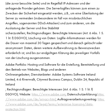
(die zuvor besuchte Seite) und im Regelfall IP-Adressen und der
anfragende Provider gehören. Die Serverlogfiles können zum einen zu
Zwecken der Sicherheit eingesetzt werden, z.B., um eine Überlastung der
Server zu vermeiden (insbesondere im Fall von missbräuchlichen
Angriffen, sogenannten DDoS-Attacken) und zum anderen, um die
Auslastung der Server und ihre Stabilität
sicherzustellen; Rechtsgrundlagen: Berechtigte Interessen (Art. 6 Abs. 1 S.
1 lit. f) DSGVO); Löschung von Daten: Logfile-Informationen werden für
die Dauer von maximal 30 Tagen gespeichert und danach gelöscht oder
anonymisiert. Daten, deren weitere Aufbewahrung zu Beweiszwecken
erforderlich ist, sind bis zur endgültigen Klärung des jeweiligen Vorfalls
von der Löschung ausgenommen.
Adobe Portfolio: Hosting und Software für die Erstellung, Bereitstellung und
den Betrieb von Websites, Blogs und anderen
Onlineangeboten; Dienstanbieter: Adobe Systems Software Ireland
Limited,
4-6 Riverwalk,
Citywest Business Campus,
Dublin 24,
Republic of
Ireland
; Rechtsgrundlagen: Berechtigte Interessen (Art. 6 Abs. 1 S. 1 lit. f)
DSGVO); Website:
https://www.adobe.com
; Datenschutzerklärung:
https:
//www.adobe.com/de/privacy.html
; Auftragsverarbeitungsvertrag:
https:
//www.adobe.com/de/legal/terms/enterprise-licensing/data-
protection.html