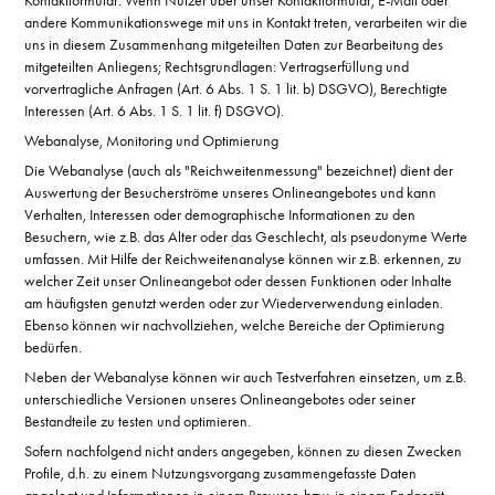
Kontaktformular: Wenn Nutzer über unser Kontaktformular, E-Mail oder
andere Kommunikationswege mit uns in Kontakt treten, verarbeiten wir die
uns in diesem Zusammenhang mitgeteilten Daten zur Bearbeitung des
mitgeteilten Anliegens; Rechtsgrundlagen: Vertragserfüllung und
vorvertragliche Anfragen (Art. 6 Abs. 1 S. 1 lit. b) DSGVO), Berechtigte
Interessen (Art. 6 Abs. 1 S. 1 lit. f) DSGVO).
Webanalyse, Monitoring und Optimierung
Die Webanalyse (auch als "Reichweitenmessung" bezeichnet) dient der
Auswertung der Besucherströme unseres Onlineangebotes und kann
Verhalten, Interessen oder demographische Informationen zu den
Besuchern, wie z.B. das Alter oder das Geschlecht, als pseudonyme Werte
umfassen. Mit Hilfe der Reichweitenanalyse können wir z.B. erkennen, zu
welcher Zeit unser Onlineangebot oder dessen Funktionen oder Inhalte
am häufigsten genutzt werden oder zur Wiederverwendung einladen.
Ebenso können wir nachvollziehen, welche Bereiche der Optimierung
bedürfen.
Neben der Webanalyse können wir auch Testverfahren einsetzen, um z.B.
unterschiedliche Versionen unseres Onlineangebotes oder seiner
Bestandteile zu testen und optimieren.
Sofern nachfolgend nicht anders angegeben, können zu diesen Zwecken
Profile, d.h. zu einem Nutzungsvorgang zusammengefasste Daten