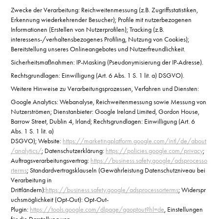
Zwecke der Verarbeitung: Reichweitenmessung (z.B. Zugriffsstatistiken,
Erkennung wiederkehrender Besucher); Profile mit nutzerbezogenen
Informationen (Erstellen von Nutzerprofilen); Tracking (z.B.
interessens-/verhaltensbezogenes Profiling, Nutzung von Cookies);
Bereitstellung unseres Onlineangebotes und Nutzerfreundlichkeit.
Sicherheitsmaßnahmen: IP-Masking (Pseudonymisierung der IP-Adresse).
Rechtsgrundlagen: Einwilligung (Art. 6 Abs. 1 S. 1 lit. a) DSGVO).
Weitere Hinweise zu Verarbeitungsprozessen, Verfahren und Diensten:
Google Analytics: Webanalyse, Reichweitenmessung sowie Messung von
Nutzerströmen; Dienstanbieter: Google Ireland Limited, Gordon House,
Barrow Street, Dublin 4, Irland; Rechtsgrundlagen: Einwilligung (Art. 6
Abs. 1 S. 1 lit. a)
DSGVO); Website:
https://marketingplatform.google.com/intl/de/about
/analytics/
; Datenschutzerklärung:
https://policies.google.com/privacy
;
Auftragsverarbeitungsvertrag:
https://business.safety.google/adsprocesso
rterms
; Standardvertragsklauseln (Gewährleistung Datenschutzniveau bei
Verarbeitung in
Drittländern):
https://business.safety.google/adsprocessorterms
; Widerspr
uchsmöglichkeit (Opt-Out): Opt-Out-
Plugin:
https://tools.google.com/dlpage/gaoptout?hl=de
, Einstellungen