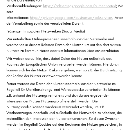
für die Darstellung von
Werbeeinblendungen:
https://adssettings.google.com/authenticated
; We
itere
Informationen:
https://privacy.google.com/businesses/adsservices
(Arten
der Verarbeitung sowie der verarbeiteten Daten).
Präsenzen in sozialen Netzwerken (Social Media)
Wir unterhalten Onlinepräsenzen innerhalb sozialer Netzwerke und
verarbeiten in diesem Rahmen Daten der Nutzer, um mit den dort aktiven
Nutzern zu kommunizieren oder um Informationen über uns anzubieten.
Wir weisen darauf hin, dass dabei Daten der Nutzer außerhalb des
Raumes der Europäischen Union verarbeitet werden können. Hierdurch
können sich für die Nutzer Risiken ergeben, weil so z.B. die Durchsetzung
der Rechte der Nutzer erschwert werden könnte.
Ferner werden die Daten der Nutzer innerhalb sozialer Netzwerke im
Regelfall für Marktforschungs- und Werbezwecke verarbeitet. So können
z.B. anhand des Nutzungsverhaltens und sich daraus ergebender
Interessen der Nutzer Nutzungsprofile erstellt werden. Die
Nutzungsprofile können wiederum verwendet werden, um z.B.
Werbeanzeigen innerhalb und außerhalb der Netzwerke zu schalten, die
mutmaßlich den Interessen der Nutzer entsprechen. Zu diesen Zwecken
werden im Regelfall Cookies auf den Rechnern der Nutzer gespeichert, in