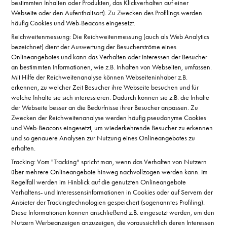
bestimmten Inhalten oder Produkten, das Klickverhalten auf einer
Webseite oder den Aufenthaltsort). Zu Zwecken des Profilings werden
häufig Cookies und Web-Beacons eingesetzt.
Reichweitenmessung: Die Reichweitenmessung (auch als Web Analytics
bezeichnet) dient der Auswertung der Besucherströme eines
Onlineangebotes und kann das Verhalten oder Interessen der Besucher
an bestimmten Informationen, wie z.B. Inhalten von Webseiten, umfassen.
Mit Hilfe der Reichweitenanalyse können Webseiteninhaber z.B.
erkennen, zu welcher Zeit Besucher ihre Webseite besuchen und für
welche Inhalte sie sich interessieren. Dadurch können sie z.B. die Inhalte
der Webseite besser an die Bedürfnisse ihrer Besucher anpassen. Zu
Zwecken der Reichweitenanalyse werden häufig pseudonyme Cookies
und Web-Beacons eingesetzt, um wiederkehrende Besucher zu erkennen
und so genauere Analysen zur Nutzung eines Onlineangebotes zu
erhalten.
Tracking: Vom "Tracking“ spricht man, wenn das Verhalten von Nutzern
über mehrere Onlineangebote hinweg nachvollzogen werden kann. Im
Regelfall werden im Hinblick auf die genutzten Onlineangebote
Verhaltens- und Interessensinformationen in Cookies oder auf Servern der
Anbieter der Trackingtechnologien gespeichert (sogenanntes Profiling).
Diese Informationen können anschließend z.B. eingesetzt werden, um den
Nutzern Werbeanzeigen anzuzeigen, die voraussichtlich deren Interessen