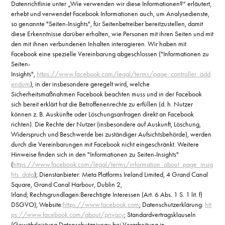
Datenrichtlinie unter „Wie verwenden wir diese Informationen?“ erläutert,
erhebt und verwendet Facebook Informationen auch, um Analysedienste,
so genannte "Seiten-Insights", für Seitenbetreiber bereitzustellen, damit
diese Erkenntnisse darüber erhalten, wie Personen mit ihren Seiten und mit
den mit ihnen verbundenen Inhalten interagieren. Wir haben mit
Facebook eine spezielle Vereinbarung abgeschlossen ("Informationen zu
Seiten-
Insights",
https://www.facebook.com/legal/terms/page_controller_add
endum
), in der insbesondere geregelt wird, welche
Sicherheitsmaßnahmen Facebook beachten muss und in der Facebook
sich bereit erklärt hat die Betroffenenrechte zu erfüllen (d. h. Nutzer
können z. B. Auskünfte oder Löschungsanfragen direkt an Facebook
richten). Die Rechte der Nutzer (insbesondere auf Auskunft, Löschung,
Widerspruch und Beschwerde bei zuständiger Aufsichtsbehörde), werden
durch die Vereinbarungen mit Facebook nicht eingeschränkt. Weitere
Hinweise finden sich in den "Informationen zu Seiten-Insights"
(
https://www.facebook.com/legal/terms/information_about_page_insig
hts_data
); Dienstanbieter: Meta Platforms Ireland Limited, 4 Grand Canal
Square, Grand Canal Harbour, Dublin 2,
Irland; Rechtsgrundlagen:Berechtigte Interessen (Art. 6 Abs. 1 S. 1 lit. f)
DSGVO); Website:
https://www.facebook.com
; Datenschutzerklärung:
htt
ps://www.facebook.com/about/privacy
; Standardvertragsklauseln
(Gewährleistung Datenschutzniveau bei Verarbeitung in