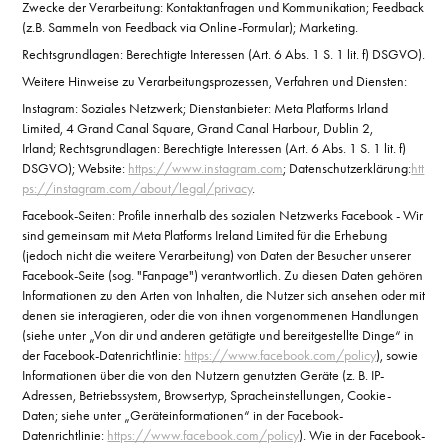
Zwecke der Verarbeitung: Kontaktanfragen und Kommunikation; Feedback
(z.B. Sammeln von Feedback via Online-Formular); Marketing.
Rechtsgrundlagen: Berechtigte Interessen (Art. 6 Abs. 1 S. 1 lit. f) DSGVO).
Weitere Hinweise zu Verarbeitungsprozessen, Verfahren und Diensten:
Instagram: Soziales Netzwerk; Dienstanbieter: Meta Platforms Irland
Limited, 4 Grand Canal Square, Grand Canal Harbour, Dublin 2,
Irland; Rechtsgrundlagen: Berechtigte Interessen (Art. 6 Abs. 1 S. 1 lit. f)
DSGVO); Website:
https://www.instagram.com
; Datenschutzerklärung:
htt
ps://instagram.com/about/legal/privacy
.
Facebook-Seiten: Profile innerhalb des sozialen Netzwerks Facebook - Wir
sind gemeinsam mit Meta Platforms Ireland Limited für die Erhebung
(jedoch nicht die weitere Verarbeitung) von Daten der Besucher unserer
Facebook-Seite (sog. "Fanpage") verantwortlich. Zu diesen Daten gehören
Informationen zu den Arten von Inhalten, die Nutzer sich ansehen oder mit
denen sie interagieren, oder die von ihnen vorgenommenen Handlungen
(siehe unter „Von dir und anderen getätigte und bereitgestellte Dinge“ in
der Facebook-Datenrichtlinie:
https://www.facebook.com/policy
), sowie
Informationen über die von den Nutzern genutzten Geräte (z. B. IP-
Adressen, Betriebssystem, Browsertyp, Spracheinstellungen, Cookie-
Daten; siehe unter „Geräteinformationen“ in der Facebook-
Datenrichtlinie:
https://www.facebook.com/policy
). Wie in der Facebook-