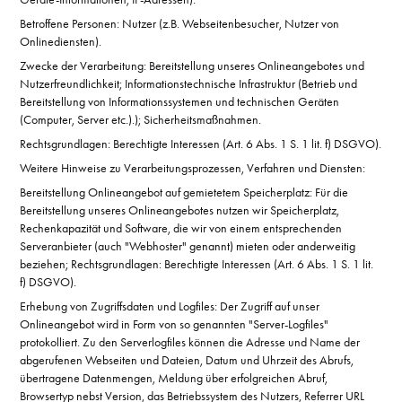
Betroffene Personen: Nutzer (z.B. Webseitenbesucher, Nutzer von
Onlinediensten).
Zwecke der Verarbeitung: Bereitstellung unseres Onlineangebotes und
Nutzerfreundlichkeit; Informationstechnische Infrastruktur (Betrieb und
Bereitstellung von Informationssystemen und technischen Geräten
(Computer, Server etc.).); Sicherheitsmaßnahmen.
Rechtsgrundlagen: Berechtigte Interessen (Art. 6 Abs. 1 S. 1 lit. f) DSGVO).
Weitere Hinweise zu Verarbeitungsprozessen, Verfahren und Diensten:
Bereitstellung Onlineangebot auf gemietetem Speicherplatz: Für die
Bereitstellung unseres Onlineangebotes nutzen wir Speicherplatz,
Rechenkapazität und Software, die wir von einem entsprechenden
Serveranbieter (auch "Webhoster" genannt) mieten oder anderweitig
beziehen; Rechtsgrundlagen: Berechtigte Interessen (Art. 6 Abs. 1 S. 1 lit.
f) DSGVO).
Erhebung von Zugriffsdaten und Logfiles: Der Zugriff auf unser
Onlineangebot wird in Form von so genannten "Server-Logfiles"
protokolliert. Zu den Serverlogfiles können die Adresse und Name der
abgerufenen Webseiten und Dateien, Datum und Uhrzeit des Abrufs,
übertragene Datenmengen, Meldung über erfolgreichen Abruf,
Browsertyp nebst Version, das Betriebssystem des Nutzers, Referrer URL