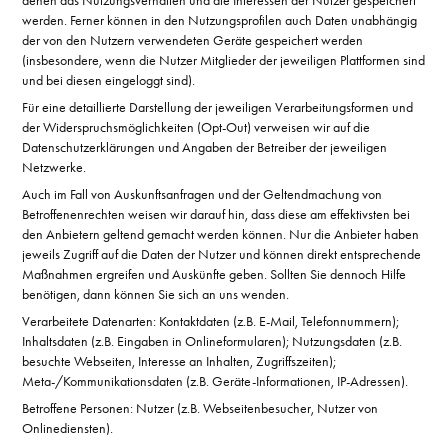
denen das Nutzungsverhalten und die Interessen der Nutzer gespeichert
werden. Ferner können in den Nutzungsprofilen auch Daten unabhängig
der von den Nutzern verwendeten Geräte gespeichert werden
(insbesondere, wenn die Nutzer Mitglieder der jeweiligen Plattformen sind
und bei diesen eingeloggt sind).
Für eine detaillierte Darstellung der jeweiligen Verarbeitungsformen und
der Widerspruchsmöglichkeiten (Opt-Out) verweisen wir auf die
Datenschutzerklärungen und Angaben der Betreiber der jeweiligen
Netzwerke.
Auch im Fall von Auskunftsanfragen und der Geltendmachung von
Betroffenenrechten weisen wir darauf hin, dass diese am effektivsten bei
den Anbietern geltend gemacht werden können. Nur die Anbieter haben
jeweils Zugriff auf die Daten der Nutzer und können direkt entsprechende
Maßnahmen ergreifen und Auskünfte geben. Sollten Sie dennoch Hilfe
benötigen, dann können Sie sich an uns wenden.
Verarbeitete Datenarten: Kontaktdaten (z.B. E-Mail, Telefonnummern);
Inhaltsdaten (z.B. Eingaben in Onlineformularen); Nutzungsdaten (z.B.
besuchte Webseiten, Interesse an Inhalten, Zugriffszeiten);
Meta-/Kommunikationsdaten (z.B. Geräte-Informationen, IP-Adressen).
Betroffene Personen: Nutzer (z.B. Webseitenbesucher, Nutzer von
Onlinediensten).