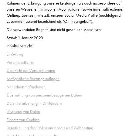
Rahmen der Erbringung unserer Leistungen als auch insbesondere auf
unseren Webseiten, in mobilen Applikationen sowie innerhalb externer
Onlinepräsenzen, wie z.B. unserer Social-Media-Profile (nachfolgend
zusammenfassend bezeichnet als "Onlineangebot“).
Die verwendeten Begriffe sind nicht geschlechtsspezifisch.
Stand: 1. Januar 2023
Inhaltsübersicht
Einleitung
Verantwortlicher
Übersicht der Verarbeitungen
Maßgebliche Rechtsgrundlagen
Sicherheitsmaßnahmen
Übermittlung von personenbezogenen Daten
Datenverarbeitung in Drittländern
Löschung von Daten
Einsatz von Cookies
Bereitstellung des Onlineangebotes und Webhosting