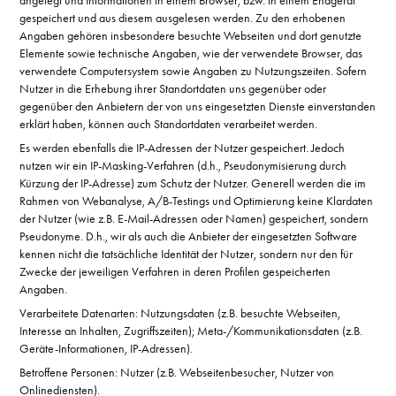
angelegt und Informationen in einem Browser, bzw. in einem Endgerät
gespeichert und aus diesem ausgelesen werden. Zu den erhobenen
Angaben gehören insbesondere besuchte Webseiten und dort genutzte
Elemente sowie technische Angaben, wie der verwendete Browser, das
verwendete Computersystem sowie Angaben zu Nutzungszeiten. Sofern
Nutzer in die Erhebung ihrer Standortdaten uns gegenüber oder
gegenüber den Anbietern der von uns eingesetzten Dienste einverstanden
erklärt haben, können auch Standortdaten verarbeitet werden.
Es werden ebenfalls die IP-Adressen der Nutzer gespeichert. Jedoch
nutzen wir ein IP-Masking-Verfahren (d.h., Pseudonymisierung durch
Kürzung der IP-Adresse) zum Schutz der Nutzer. Generell werden die im
Rahmen von Webanalyse, A/B-Testings und Optimierung keine Klardaten
der Nutzer (wie z.B. E-Mail-Adressen oder Namen) gespeichert, sondern
Pseudonyme. D.h., wir als auch die Anbieter der eingesetzten Software
kennen nicht die tatsächliche Identität der Nutzer, sondern nur den für
Zwecke der jeweiligen Verfahren in deren Profilen gespeicherten
Angaben.
Verarbeitete Datenarten: Nutzungsdaten (z.B. besuchte Webseiten,
Interesse an Inhalten, Zugriffszeiten); Meta-/Kommunikationsdaten (z.B.
Geräte-Informationen, IP-Adressen).
Betroffene Personen: Nutzer (z.B. Webseitenbesucher, Nutzer von
Onlinediensten).