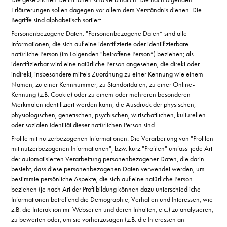
Erläuterungen sollen dagegen vor allem dem Verständnis dienen. Die
Begriffe sind alphabetisch sortiert.
Personenbezogene Daten: "Personenbezogene Daten“ sind alle
Informationen, die sich auf eine identifizierte oder identifizierbare
natürliche Person (im Folgenden "betroffene Person“) beziehen; als
identifizierbar wird eine natürliche Person angesehen, die direkt oder
indirekt, insbesondere mittels Zuordnung zu einer Kennung wie einem
Namen, zu einer Kennnummer, zu Standortdaten, zu einer Online-
Kennung (z.B. Cookie) oder zu einem oder mehreren besonderen
Merkmalen identifiziert werden kann, die Ausdruck der physischen,
physiologischen, genetischen, psychischen, wirtschaftlichen, kulturellen
oder sozialen Identität dieser natürlichen Person sind.
Profile mit nutzerbezogenen Informationen: Die Verarbeitung von "Profilen
mit nutzerbezogenen Informationen", bzw. kurz "Profilen" umfasst jede Art
der automatisierten Verarbeitung personenbezogener Daten, die darin
besteht, dass diese personenbezogenen Daten verwendet werden, um
bestimmte persönliche Aspekte, die sich auf eine natürliche Person
beziehen (je nach Art der Profilbildung können dazu unterschiedliche
Informationen betreffend die Demographie, Verhalten und Interessen, wie
z.B. die Interaktion mit Webseiten und deren Inhalten, etc.) zu analysieren,
zu bewerten oder, um sie vorherzusagen (z.B. die Interessen an