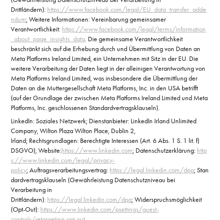
Drittländern):
https://www.facebook.com/legal/EU_data_transfer_adde
ndum
; Weitere Informationen: Vereinbarung gemeinsamer
Verantwortlichkeit:
https://www.facebook.com/legal/terms/information
_about_page_insights_data
. Die gemeinsame Verantwortlichkeit
beschränkt sich auf die Erhebung durch und Übermittlung von Daten an
Meta Platforms Ireland Limited, ein Unternehmen mit Sitz in der EU. Die
weitere Verarbeitung der Daten liegt in der alleinigen Verantwortung von
Meta Platforms Ireland Limited, was insbesondere die Übermittlung der
Daten an die Muttergesellschaft Meta Platforms, Inc. in den USA betrifft
(auf der Grundlage der zwischen Meta Platforms Ireland Limited und Meta
Platforms, Inc. geschlossenen Standardvertragsklauseln).
LinkedIn: Soziales Netzwerk; Dienstanbieter: LinkedIn Irland Unlimited
Company, Wilton Plaza Wilton Place, Dublin 2,
Irland; Rechtsgrundlagen: Berechtigte Interessen (Art. 6 Abs. 1 S. 1 lit. f)
DSGVO); Website:
https://www.linkedin.com
; Datenschutzerklärung:
http
s://www.linkedin.com/legal/privacy-
policy
; Auftragsverarbeitungsvertrag:
https://legal.linkedin.com/dpa
; Stan
dardvertragsklauseln (Gewährleistung Datenschutzniveau bei
Verarbeitung in
Drittländern):
https://legal.linkedin.com/dpa
; Widerspruchsmöglichkeit
(Opt-Out):
https://www.linkedin.com/psettings/guest-
controls/retargeting-opt-out
.