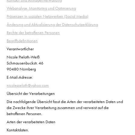
Kontakt- und Anfragenverwaltung
Webanalyse, Monitoring und Optimierung
Präsenzen in sozialen Netzwerken (Social Media)
Änderung und Aktualisierung der Datenschutzerklärung
Rechte der betroffenen Personen
Begriffsdefinitionen
Verantwortlicher
Nicole Pieloth-Weiß
Schmausenbuckstr. 46
90480 Nürnberg
E-Mail-Adresse:
nicolepieloth@yahoo.com
Übersicht der Verarbeitungen
Die nachfolgende Übersicht fasst die Arten der verarbeiteten Daten und
die Zwecke ihrer Verarbeitung zusammen und verweist auf die
betroffenen Personen.
Arten der verarbeiteten Daten
Kontaktdaten.