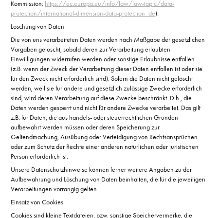
Kommission:
https://ec.europa.eu/info/law/law-topic/data-
protection/international-dimension-data-protection_de
).
Löschung von Daten
Die von uns verarbeiteten Daten werden nach Maßgabe der gesetzlichen
Vorgaben gelöscht, sobald deren zur Verarbeitung erlaubten
Einwilligungen widerrufen werden oder sonstige Erlaubnisse entfallen
(z.B. wenn der Zweck der Verarbeitung dieser Daten entfallen ist oder sie
für den Zweck nicht erforderlich sind). Sofern die Daten nicht gelöscht
werden, weil sie für andere und gesetzlich zulässige Zwecke erforderlich
sind, wird deren Verarbeitung auf diese Zwecke beschränkt. D.h., die
Daten werden gesperrt und nicht für andere Zwecke verarbeitet. Das gilt
z.B. für Daten, die aus handels- oder steuerrechtlichen Gründen
aufbewahrt werden müssen oder deren Speicherung zur
Geltendmachung, Ausübung oder Verteidigung von Rechtsansprüchen
oder zum Schutz der Rechte einer anderen natürlichen oder juristischen
Person erforderlich ist.
Unsere Datenschutzhinweise können ferner weitere Angaben zu der
Aufbewahrung und Löschung von Daten beinhalten, die für die jeweiligen
Verarbeitungen vorrangig gelten.
Einsatz von Cookies
Cookies sind kleine Textdateien, bzw. sonstige Speichervermerke, die